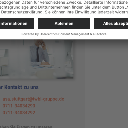
hr Kontakt zu uns
asa.stuttgart@twbi-gruppe.de
0711-34034290
0711-34034292
aben Sie Fragen zu unseren