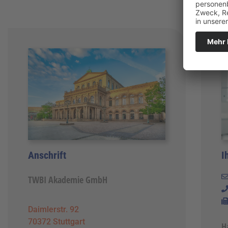
Anschrift
I
TWBI Akademie GmbH
Daimlerstr. 92
70372 Stuttgart
H