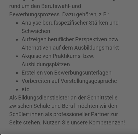
rund um den Berufswahl- und
Bewerbungsprozess. Dazu gehören, z.B.:
Analyse berufsspezifischer Stärken und
Schwächen
Aufzeigen beruflicher Perspektiven bzw.
Alternativen auf dem Ausbildungsmarkt
Akquise von Praktikums- bzw.
Ausbildungsplätzen
Erstellen von Bewerbungsunterlagen
Vorbereiten auf Vorstellungsgespräche
etc.
Als Bildungsdienstleister an der Schnittstelle
zwischen Schule und Beruf möchten wir den
Schüler*innen als professioneller Partner zur
Seite stehen. Nutzen Sie unsere Kompetenzen!