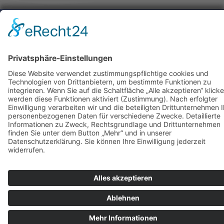
Geschäftsführer:
Andreas Müller
Adresse
Goethestr. 20
66538 Neunkirchen
Deutschland